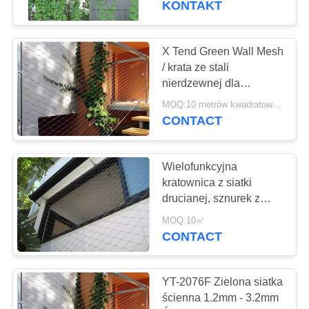
KONTAKT
21
Zielona siatka
X Tend Green Wall Mesh
/ krata ze stali
ścienna
nierdzewnej dla
wspinaczki roślinnej
MOQ:10 metrów kwadratowych
CONTACT
Wielofunkcyjna
12
kratownica z siatki
Siatka plecaka
drucianej, sznurek z
siatki drucianej do
przeciw kradzieży
MOQ:10㎡
zielonej ściany
CONTACT
YT-2076F Zielona siatka
ścienna 1.2mm - 3.2mm