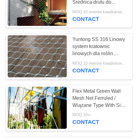
Średnica drutu do
15
wspinania roślin
MOQ:10 metrów kwadratowych
Metalowe zasłony
CONTACT
siatkowe
Yuntong SS 316 Linowy
system kratownic
linowych dla roślin
Wspinaczka / Podpory
MOQ:10 metrów kwadratowych
CONTACT
52
Zasłona łańcuszka z
Flex Metal Green Wall
sitodrukiem
Mesh Net Ferruled /
Wiązane Type With Size
Customized
MOQ:10㎡
CONTACT
33