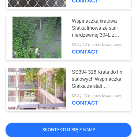
CONTACT
Wspinaczka kratowa
Siatka linowa ze stali
nierdzewnej 304L z
okuciem
MOQ:10 metrów kwadratowych
CONTACT
SS304 316 Krata do lin
stalowych Wspinaczka
Siatka ze stali
nierdzewnej
MOQ:20 metrów kwadratowych
CONTACT
SKONTAKTUJ SIĘ Z NAMI!