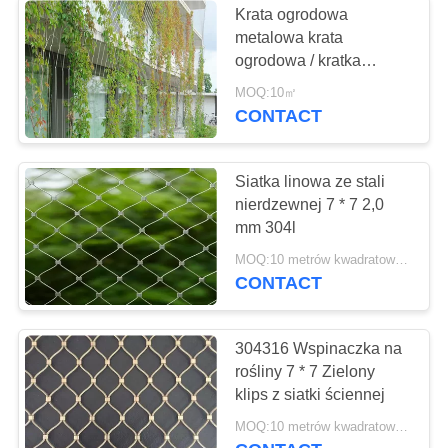
Krata ogrodowa
Metalowa cewka z
metalowa krata
ogrodowa / kratka
draperiami
stalowa z frędzli
MOQ:10㎡
stalowej
CONTACT
Siatka linowa ze stali
nierdzewnej 7 * 7 2,0
39
mm 304l
Metallic Mesh
MOQ:10 metrów kwadratowych
CONTACT
Fabric
304316 Wspinaczka na
rośliny 7 * 7 Zielony
klips z siatki ściennej
MOQ:10 metrów kwadratowych