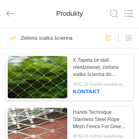
ze
stali
nierdzewnej
Produkty
dostawca.
Copyright
©
2018
-
DOM
36
2020
decorativeropemesh.com.
Zielona siatka ścienna
All
Siatka druciana ze
Rights
Reserved.
PRODUKTY
stali nierdzewnej
X Tapeta ze stali
nierdzewnej, zielona
O
siatka ścienna do
NAS
podtrzymywania roślin /
MOQ:10 metrów kwadratowych
ogrodzenia ogrodowego
KONTAKT
23
WYCIECZKA
Ozdobna sznurkowa
PO
Hands Technique
Stainless Steel Rope
FABRYCE
siatka
Mesh Fence For Green
Wall System And Plant
MOQ:10 metrów kwadratowych