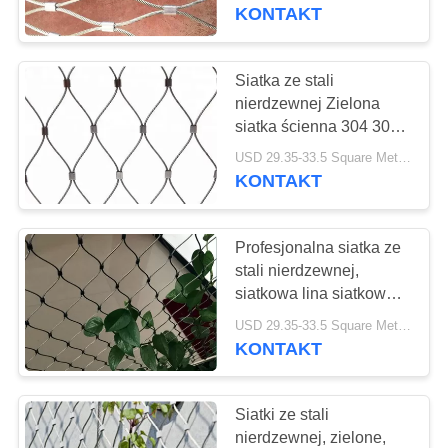
KONTROLA
Climbing
KONTAKT
JAKOŚCI
Siatka ze stali
28
SKONTAKTUJ
nierdzewnej Zielona
Siatka ze stali
siatka ścienna 304 304L
SIĘ
316 316L
nierdzewnej
USD 29.35-33.5 Square Meters MOQ:10 metrów kwadratowych
Z
KONTAKT
NAMI
Profesjonalna siatka ze
POPROSIĆ
stali nierdzewnej,
O
siatkowa lina siatkowa
34
odporna na korozję
WYCENĘ
USD 29.35-33.5 Square Meters MOQ:10 metrów kwadratowych
Osłonka obudowy
KONTAKT
zwierzęcej
AKTUALNOŚCI
Siatki ze stali
nierdzewnej, zielone,