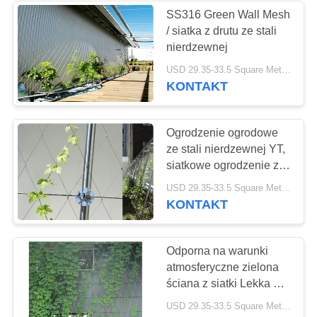
SS316 Green Wall Mesh
/ siatka z drutu ze stali
17
nierdzewnej
Siatka
USD 29.35-33.5 Square Meters MOQ:10㎡
KONTAKT
bezpieczeństwa ze
stali nierdzewnej
Ogrodzenie ogrodowe
ze stali nierdzewnej YT,
siatkowe ogrodzenie z
drutu diamentowego dla
32
USD 29.35-33.5 Square Meters MOQ:10㎡
zielonych roślin
KONTAKT
Siatka z drutu
balustradowego
Odporna na warunki
atmosferyczne zielona
ściana z siatki Lekka do
życia Zielona ściana
USD 29.35-33.5 Square Meters MOQ:10 metrów kwadratowych
Roślina przeżywająca