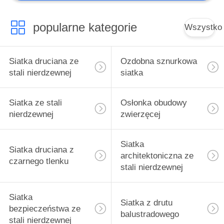
popularne kategorie
Wszystko
Siatka druciana ze
Ozdobna sznurkowa
stali nierdzewnej
siatka
Siatka ze stali
Osłonka obudowy
nierdzewnej
zwierzęcej
Siatka
Siatka druciana z
architektoniczna ze
czarnego tlenku
stali nierdzewnej
Siatka
Siatka z drutu
bezpieczeństwa ze
balustradowego
stali nierdzewnej