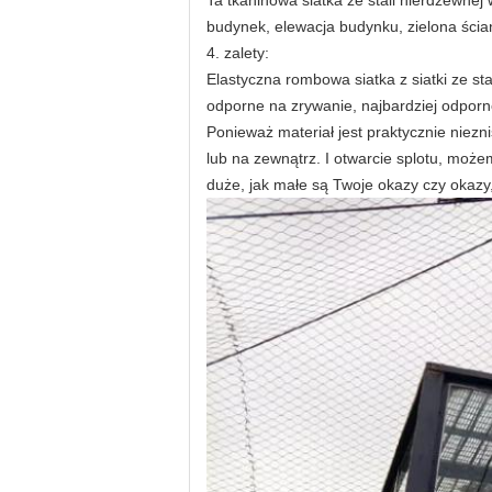
Ta tkaninowa siatka ze stali nierdzewnej
budynek, elewacja budynku, zielona ścian
4. zalety:
Elastyczna rombowa siatka z siatki ze st
odporne na zrywanie, najbardziej odporn
Ponieważ materiał jest praktycznie niezn
lub na zewnątrz.
I otwarcie splotu, moż
duże, jak małe są Twoje okazy czy okaz