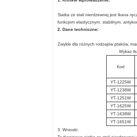
1. Krótkie wprowadzenie:
Siatka ze stali nierdzewnej jest tkana rę
funkcjom elastycznym, stabilnym, antyko
2. Dane techniczne:
Zwykle dla różnych rodzajów ptaków, mam
Wykaz tka
Kod
YT-1225W
YT-1238W
YT-1251W
YT-1625W
YT-1638W
YT-1651W
3. Wnioski: