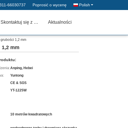
311-66030737
Poprosić o wycenę
Polish
Skontaktuj się z nami
Aktualności
o grubości 1,2 mm
i 1,2 mm
roduktu:
zenia:
Anping, Hebei
wa:
Yuntong
CE & SGS
YT-1225W
10 metrów kwadratowych