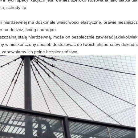
 w innych specyfikacjach jest również szeroko stosowana jako siatka dla
a, schody itp.
ali nierdzewnej ma doskonałe właściwości elastyczne, prawie niezniszcz
e na deszcz, śnieg i huragan.
iszczalną stalą nierdzewną, może on bezpiecznie zawierać jakiekolwiek
emy w nieskończony sposób dostosować do twoich eksponatów dokładne
y, zapewniamy ich pełne bezpieczeństwo.