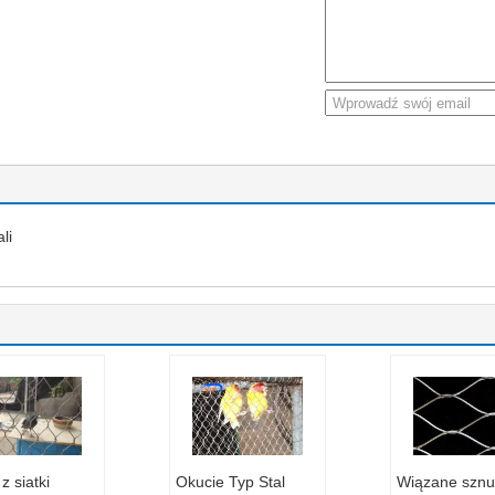
li
z siatki
Okucie Typ Stal
Wiązane sznu