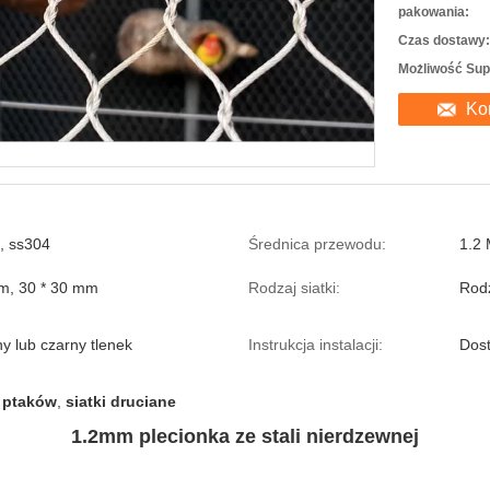
pakowania:
Czas dostawy:
Możliwość Sup
Ko
, ss304
Średnica przewodu:
1.2
m, 30 * 30 mm
Rodzaj siatki:
Rodz
y lub czarny tlenek
Instrukcja instalacji:
Dos
a ptaków
,
siatki druciane
1.2mm plecionka ze stali nierdzewnej