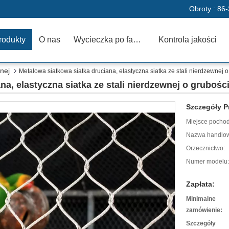
Obroty :
86-
rodukty
O nas
Wycieczka po fabryce
Kontrola jakości
wnej
Metalowa siatkowa siatka druciana, elastyczna siatka ze stali nierdzewnej 
na, elastyczna siatka ze stali nierdzewnej o grubośc
Szczegóły P
Miejsce pochod
Nazwa handlo
Orzecznictwo:
Numer modelu:
Zapłata:
Minimalne
zamówienie:
Szczegóły