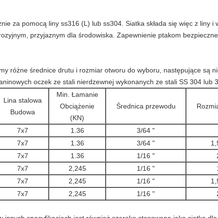
cznie za pomocą liny ss316 (L) lub ss304.
Siatka składa się więc z liny i
rozyjnym, przyjaznym dla środowiska.
Zapewnienie ptakom bezpieczne
y różne średnice drutu i rozmiar otworu do wyboru, następujące są ni
ninowych oczek ze stali nierdzewnej wykonanych ze stali SS 304 lub 
Min.
Łamanie
Lina stalowa
Obciążenie
Średnica przewodu
Rozmia
Budowa
(KN)
7x7
1.36
3/64 "
7x7
1.36
3/64 "
1,
7x7
1.36
1/16 "
7x7
2,245
1/16 "
7x7
2,245
1/16 "
1,
7x7
2,245
1/16 "