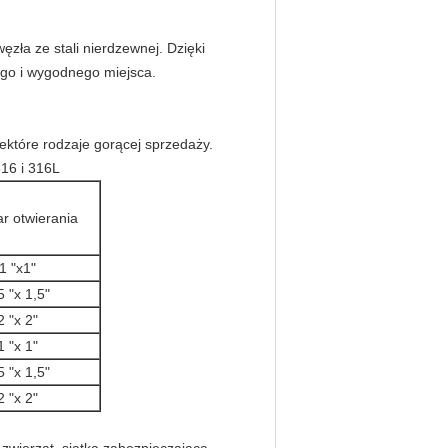
 węzła ze stali nierdzewnej.
Dzięki
go i wygodnego miejsca.
ektóre rodzaje gorącej sprzedaży.
316 i 316L
r otwierania
1 "x1"
5 "x 1,5"
2 "x 2"
1 "x 1"
5 "x 1,5"
2 "x 2"