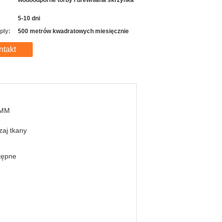
wodoodporne torby i drewniana skrzynka
5-10 dni
ply:
500 metrów kwadratowych miesięcznie
ntakt
 MM
aj tkany
tępne