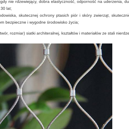
nigdy nie rdzewiejący, dobra elastyczność, odporność na uderzenia, du
30 lat;
rodowiska, skutecznej ochrony ptasich piór i skóry zwierząt, skuteczn
tom bezpieczne i wygodne środowisko życia;
twór, rozmiar) siatki architeralnej, kształtów i materiałów ze stali nie