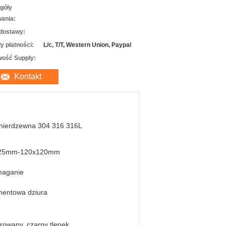
góły
ania:
dostawy:
y płatności:
L/c, T/T, Western Union, Paypal
wość Supply:
Kontakt
 nierdzewna 304 316 316L
25mm-120x120mm
aganie
mentowa dziura
rowany, czarny tlenek