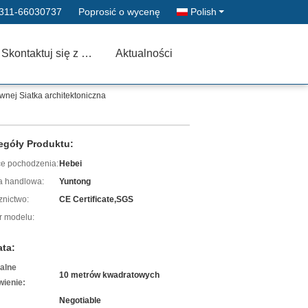
311-66030737
Poprosić o wycenę
Polish
Skontaktuj się z nami
Aktualności
ewnej Siatka architektoniczna
egóły Produktu:
ce pochodzenia:
Hebei
 handlowa:
Yuntong
znictwo:
CE Certificate,SGS
 modelu:
ata:
alne
10 metrów kwadratowych
ienie:
Negotiable