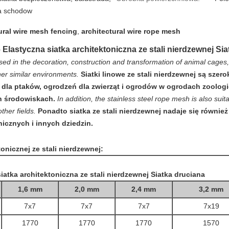
a schodow
ural wire mesh fencing
,
architectural wire rope mesh
 Elastyczna siatka architektoniczna ze stali nierdzewnej Si
sed in the decoration, construction and transformation of animal cages,
her similar environments.
Siatki linowe ze stali nierdzewnej są sze
eci dla ptaków, ogrodzeń dla zwierząt i ogrodów w ogrodach zoologi
h środowiskach.
In addition, the stainless steel rope mesh is also suit
ther fields.
Ponadto siatka ze stali nierdzewnej nadaje się również
nicznych i innych dziedzin.
onicznej ze stali nierdzewnej:
iatka architektoniczna ze stali nierdzewnej Siatka druciana
1,6 mm
2,0 mm
2,4 mm
3,2 mm
7x7
7x7
7x7
7x19
1770
1770
1770
1570