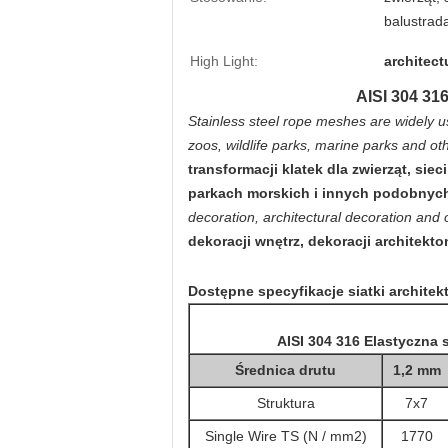
balustrad
High Light:
architect
AISI 304 316
Stainless steel rope meshes are widely u
zoos, wildlife parks, marine parks and ot
transformacji klatek dla zwierząt, si
parkach morskich i innych podobnyc
decoration, architectural decoration and o
dekoracji wnętrz, dekoracji architekto
Dostępne specyfikacje siatki architekt
AISI 304 316 Elastyczna s
Średnica drutu
1,2 mm
Struktura
7x7
Single Wire TS (N / mm2)
1770