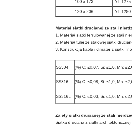
100 x 173
YT-1275
120 x 206
YT-1280
Materiał siatki drucianej ze stali nier
1. Materiał siatki ferrulowanej ze stali n
2. Materiał tulei ze stalowej siatki druc
3. Konstrukcja kabla i dimater z siatki 
SS304
(%) C: ≤0,07, Si: ≤1,0, Mn: ≤2,
SS316
(%) C: ≤0,08, Si: ≤1,0, Mn: ≤2,
SS316L
(%) C: ≤0,03, Si: ≤1,0, Mn: ≤2,
Zalety siatki drucianej ze stali nierdz
Siatka druciana z siatki architektoniczne