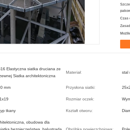
Szcze
pakow
Czas 
Zasad
Możli
316 Elastyczna siatka druciana ze
Materiał:
stal
dzewnej Siatka architektoniczna
,0 mm
Przysłona siatki:
25x
,1x19
Rozmiar oczek:
Wym
 typ tkany
Kształt otworu:
Dia
chitektoniczna, obudowa dla
siatka bezpieczeństwa, balustrada,
Obróbka powierzchniowa:
Pole