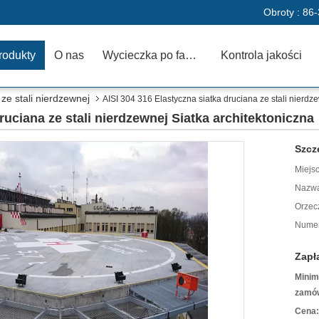
Obroty :
86-
rodukty
O nas
Wycieczka po fabryce
Kontrola jakości
 ze stali nierdzewnej
AISI 304 316 Elastyczna siatka druciana ze stali nierdz
ruciana ze stali nierdzewnej Siatka architektoniczna
Szcz
Miejs
Nazwa
Orzec
Numer
Zapł
Minim
zamów
Cena: