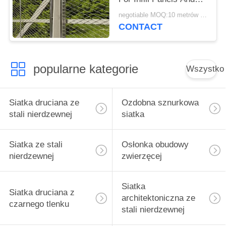
Railings Application
negotiable MOQ:10 metrów kwadratowych
CONTACT
popularne kategorie
Wszystko
Siatka druciana ze
Ozdobna sznurkowa
stali nierdzewnej
siatka
Siatka ze stali
Osłonka obudowy
nierdzewnej
zwierzęcej
Siatka
Siatka druciana z
architektoniczna ze
czarnego tlenku
stali nierdzewnej