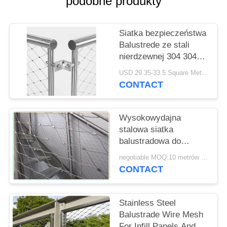
podobne produkty
SITEMAP
Siatka bezpieczeństwa
PRIVACY
Balustrede ze stali
POLICY
nierdzewnej 304 304L
316 316L Dla SGS / CE
USD 29.35-33.5 Square Meters MOQ:10 metrów kwadratowych
CONTACT
Wysokowydajna
stalowa siatka
balustradowa do
ochrony wewnątrz / na
negotiable MOQ:10 metrów kwadratowych
zewnątrz
CONTACT
Stainless Steel
Balustrade Wire Mesh
For Infill Panels And