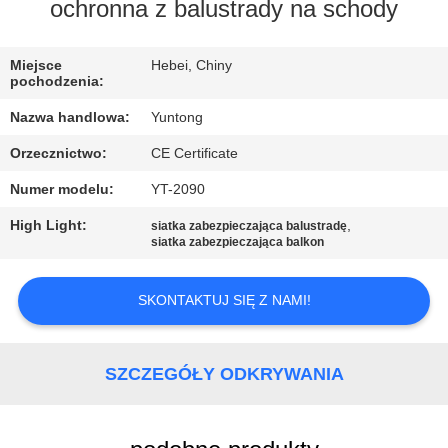
KONTROLA
ochronna z balustrady na schody
JAKOŚCI
Miejsce
Hebei, Chiny
pochodzenia:
SKONTAKTUJ
Nazwa handlowa:
Yuntong
SIĘ
Orzecznictwo:
CE Certificate
Z
Numer modelu:
YT-2090
NAMI
High Light:
,
siatka zabezpieczająca balustradę
siatka zabezpieczająca balkon
AKTUALNOŚCI
SKONTAKTUJ SIĘ Z NAMI!
POPROSIĆ
O
SZCZEGÓŁY ODKRYWANIA
WYCENĘ