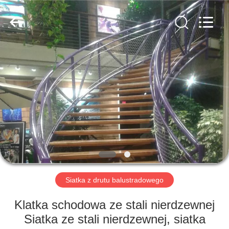
ze
stali
nierdzewnej
supplier.
Copyright
©
2018
-
DOM
2025
Anping
Yuntong
Metal
Mesh
PRODUKTY
Co.,
Ltd..
All
Rights
Reserved.
O
NAS
WYCIECZKA
PO
Siatka z drutu balustradowego
FABRYCE
Klatka schodowa ze stali nierdzewnej
Siatka ze stali nierdzewnej, siatka