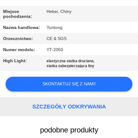
KONTROLA
JAKOŚCI
Miejsce
Hebei, Chiny
pochodzenia:
Nazwa handlowa:
Yuntong
SKONTAKTUJ
Orzecznictwo:
CE & SGS
SIĘ
Numer modelu:
YT-2050
Z
NAMI
High Light:
,
elastyczna siatka druciana
siatka zabezpieczająca liny
AKTUALNOŚCI
SKONTAKTUJ SIĘ Z NAMI!
POPROSIĆ
SZCZEGÓŁY ODKRYWANIA
O
WYCENĘ
podobne produkty