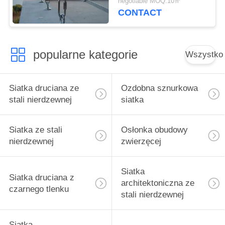
negotiable MOQ:10㎡
CONTACT
popularne kategorie
Wszystko
Siatka druciana ze
Ozdobna sznurkowa
stali nierdzewnej
siatka
Siatka ze stali
Osłonka obudowy
nierdzewnej
zwierzęcej
Siatka
Siatka druciana z
architektoniczna ze
czarnego tlenku
stali nierdzewnej
Siatka