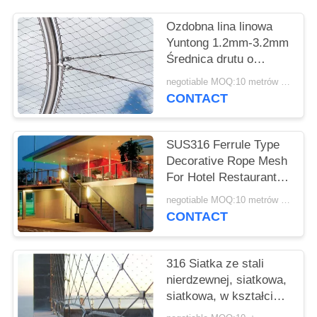
SITEMAP
Ozdobna lina linowa
Yuntong 1.2mm-3.2mm
PRIVACY
Średnica drutu o
POLICY
gładkiej powierzchni
negotiable MOQ:10 metrów kwadratowych
CONTACT
SUS316 Ferrule Type
Decorative Rope Mesh
For Hotel Restaurant
Or Shopping Mall
negotiable MOQ:10 metrów kwadratowych
CONTACT
316 Siatka ze stali
nierdzewnej, siatkowa,
siatkowa, w kształcie
diamentu