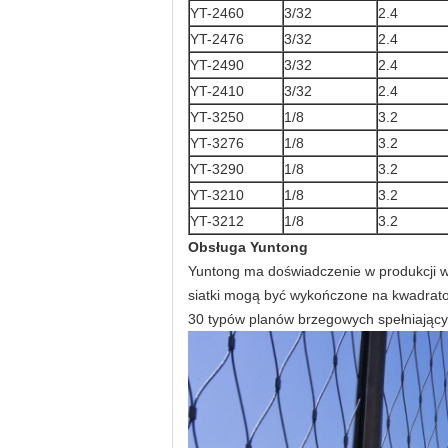
YT-2460
3/32
2.4
YT-2476
3/32
2.4
YT-2490
3/32
2.4
YT-2410
3/32
2.4
YT-3250
1/8
3.2
YT-3276
1/8
3.2
YT-3290
1/8
3.2
YT-3210
1/8
3.2
YT-3212
1/8
3.2
Obsługa Yuntong
Yuntong ma doświadczenie w produkcji wyso
siatki mogą być wykończone na kwadrat
30 typów planów brzegowych spełniający