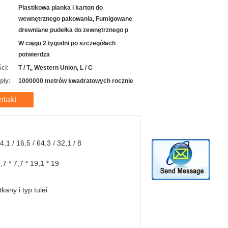
Plastikowa pianka i karton do
wewnętrznego pakowania, Fumigowane
drewniane pudełka do zewnętrznego p
W ciągu 2 tygodni po szczegółach
potwierdza
ci:
T / T,, Western Union, L / C
ply:
1000000 metrów kwadratowych rocznie
ntakt
64,1 / 16,5 / 64,3 / 32,1 / 8
7,7 * 7,7 * 19,1 * 19
tkany i typ tulei