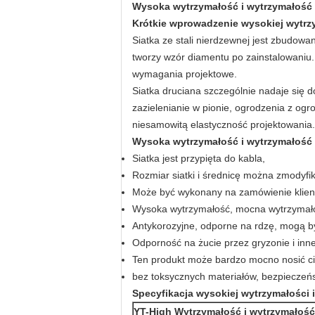
Wysoka wytrzymałość i wytrzymałość 
Krótkie wprowadzenie wysokiej wytrzy
Siatka ze stali nierdzewnej jest zbudowa
tworzy wzór diamentu po zainstalowaniu
wymagania projektowe.
Siatka druciana szczególnie nadaje się d
zazielenianie w pionie, ogrodzenia z og
niesamowitą elastyczność projektowania.
Wysoka wytrzymałość i wytrzymałość S
Siatka jest przypięta do kabla,
Rozmiar siatki i średnicę można zmodyf
Może być wykonany na zamówienie klienta
Wysoka wytrzymałość, mocna wytrzymałość
Antykorozyjne, odporne na rdzę, mogą b
Odporność na żucie przez gryzonie i inn
Ten produkt może bardzo mocno nosić cię
bez toksycznych materiałów, bezpieczeń
Specyfikacja wysokiej wytrzymałości i
YT-High Wytrzymałość i wytrzymałość