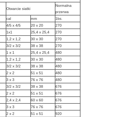
Normalna
Otwarcie siatki
przerwa
cal
mm
1bs.
4/5 x 4/5
20 x 20
270
1x1
25,4 x 25,4
270
1,2 x 1,2
30 x 30
270
3/2 x 3/2
38 x 38
270
1 x 1
25,4 x 25,4
480
1,2 x 1,2
30 x 30
480
3/2 x 3/2
38 x 38
480
2 x 2
51 x 51
480
3 x 3
76 x 76
480
3/2 x 3/2
38 x 38
676
2 x 2
51 x 51
676
2,4 x 2,4
60 x 60
676
3 x 3
76 x 76
676
2 x 2
51 x 51
920