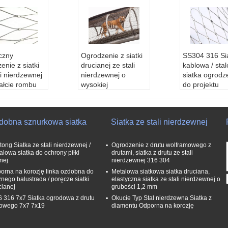
czny
Ogrodzenie z siatki
SS304 316 Si
enie z siatki
drucianej ze stali
kablowa / sta
li nierdzewnej
nierdzewnej o
siatka ogrodz
ałcie rombu
wysokiej
do projektu
 stali
wytrzymałości do
rozciągania
zewnej
klatek dla zwierząt
Materiał:
SS 
iał:
Stal nierdz
Materiał:
Stal nierdz
6,316L
dobna sznurkowa siatka
Siatka ze stali nierdzewnej
304,316,316L
ewna 304,316,316L
Średnica pr
ica przewod
Średnica przewod
u:
1,2 mm-3,
 64,1 / 16,5 / 6
u:
3 / 64,1 / 16,5 / 6
Przysłona si
tong Siatka ze stali nierdzewnej /
Ogrodzenie z drutu wolframowego z
2,1 / 8
4,3 / 32,1 / 8
5x25-200x2
alowa siatka do ochrony piłki
drutami, siatka z drutu ze stali
nej
nierdzewnej 316 304
łona siatki:
1
Przysłona siatki:
1
Struktura kab
 "x2", 3 "x3",
"x1", 2 "x2", 3 "x3",
7,7 * 7,7 * 19,
orna na korozję linka ozdobna do
Metalowa siatkowa siatka druciana,
znego balustrada / poręcze siatki
elastyczna siatka ze stali nierdzewnej o
, 5 "x5"
4 "x4", 5 "x5"
cianej
grubości 1,2 mm
tura kabli:
1 *
Struktura kabli:
1 *
 316 7x7 Siatka ogrodowa z drutu
Okucie Typ Stal nierdzewna Siatka z
7,7 * 19,1 * 19
7,7 * 7,7 * 19,1 * 19
lowego 7x7 7x19
diamentu Odporna na korozję