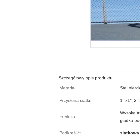
Szczegółowy opis produktu
Materiał:
Stal nier
Przysłona siatki:
1 "x1", 2 "
Wysoka tr
Funkcja:
gładka po
Podkreślić:
siatkowa 