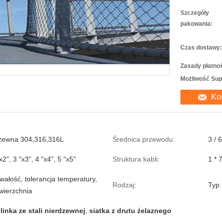
Szczegóły
pakowania:
Czas dostawy:
Zasady płatnoś
Możliwość Sup
Ko
dzewna 304,316,316L
Średnica przewodu:
3 / 
x2", 3 "x3", 4 "x4", 5 "x5"
Struktura kabli:
1 * 
wałość, tolerancja temperatury,
Rodzaj:
Typ 
wierzchnia
linka ze stali nierdzewnej
,
siatka z drutu żelaznego