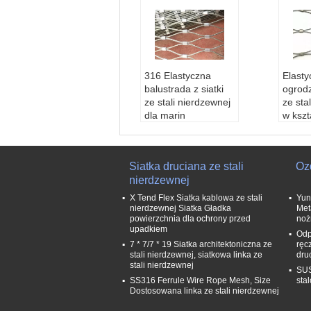
316 Elastyczna
Elasty
balustrada z siatki
ogrodz
ze stali nierdzewnej
ze sta
dla marin
w kszt
Materiał:
SS 304,31
7x7 ze
6,316L
nierd
Średnica przewod
Mater
Siatka druciana ze stali
Oz
u:
1,2 mm-3,2 mm
ewna 
nierdzewnej
Przysłona siatki:
2
Średn
5x25-200x200mm
u:
3 /
X Tend Flex Siatka kablowa ze stali
Yun
Struktura kabli:
1 *
4,3 / 3
nierdzewnej Siatka Gładka
Met
powierzchnia dla ochrony przed
noż
7,7 * 7,7 * 19,1 * 19
Przys
upadkiem
"x1", 2
Odp
7 * 7/7 * 19 Siatka architektoniczna ze
ręc
4 "x4"
stali nierdzewnej, siatkowa linka ze
dru
Struk
stali nierdzewnej
SUS
7,7 * 
SS316 Ferrule Wire Rope Mesh, Size
sta
Dostosowana linka ze stali nierdzewnej