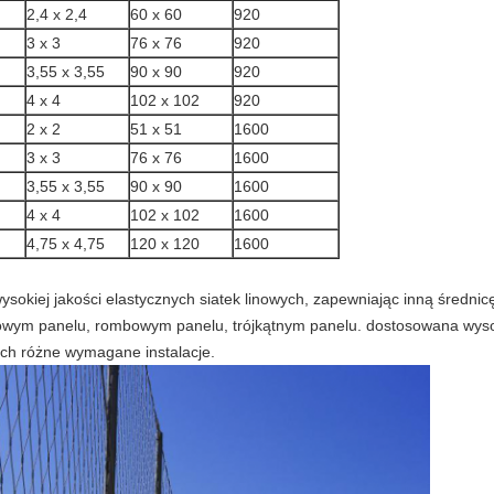
2,4 x 2,4
60 x 60
920
3 x 3
76 x 76
920
3,55 x 3,55
90 x 90
920
4 x 4
102 x 102
920
2 x 2
51 x 51
1600
3 x 3
76 x 76
1600
3,55 x 3,55
90 x 90
1600
4 x 4
102 x 102
1600
4,75 x 4,75
120 x 120
1600
kiej jakości elastycznych siatek linowych, zapewniając inną średnicę li
owym panelu, rombowym panelu, trójkątnym panelu. dostosowana wysok
ch różne wymagane instalacje.