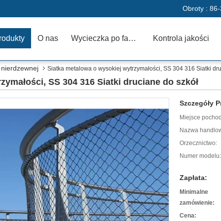
Obroty :
86-
rodukty
O nas
Wycieczka po fabryce
Kontrola jakości
i nierdzewnej
Siatka metalowa o wysokiej wytrzymałości, SS 304 316 Siatki dr
zymałości, SS 304 316 Siatki druciane do szkół
Szczegóły P
Miejsce pochod
Nazwa handlo
Orzecznictwo:
Numer modelu:
Zapłata:
Minimalne
zamówienie:
Cena: