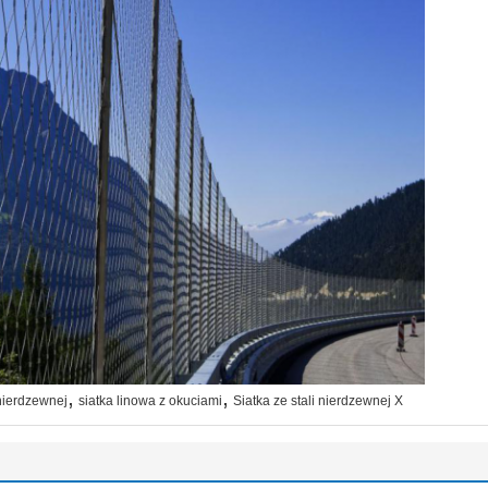
,
,
 nierdzewnej
siatka linowa z okuciami
Siatka ze stali nierdzewnej X