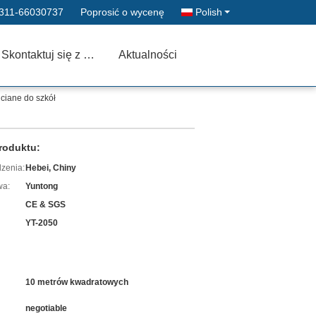
311-66030737
Poprosić o wycenę
Polish
Skontaktuj się z nami
Aktualności
uciane do szkół
roduktu:
zenia:
Hebei, Chiny
wa:
Yuntong
CE & SGS
YT-2050
10 metrów kwadratowych
negotiable