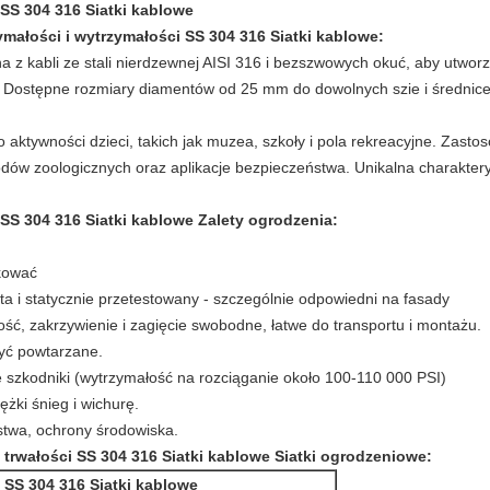
SS 304 316 Siatki kablowe
małości i wytrzymałości SS 304 316 Siatki kablowe:
na z kabli ze stali nierdzewnej AISI 316 i bezszwowych okuć, aby utwor
. Dostępne rozmiary diamentów od 25 mm do dowolnych szie i średnice
o aktywności dzieci, takich jak muzea, szkoły i pola rekreacyjne. Zast
rodów zoologicznych oraz aplikacje bezpieczeństwa. Unikalna charakte
S 304 316 Siatki kablowe Zalety ogrodzenia:
ikować
 i statycznie przetestowany - szczególnie odpowiedni na fasady
, zakrzywienie i zagięcie swobodne, łatwe do transportu i montażu.
yć powtarzane.
e szkodniki (wytrzymałość na rozciąganie około 100-110 000 PSI)
żki śnieg i wichurę.
stwa, ochrony środowiska.
 trwałości SS 304 316 Siatki kablowe Siatki ogrodzeniowe:
 SS 304 316 Siatki kablowe