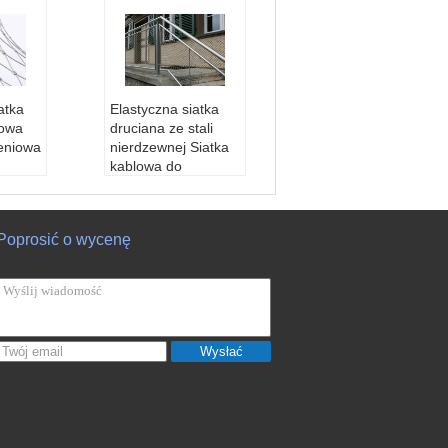
atka
Elastyczna siatka
lowa
druciana ze stali
eniowa
nierdzewnej Siatka
kablowa do
wypełnienia
304,31
balustrady
Materiał:
SS 304,31
Poprosić o wycenę
zewod
6,316L
2 mm
Średnica przewod
atki:
2
u:
1,2 mm-3,2 mm
00mm
Przysłona siatki:
2
li:
1 *
5x25-200x200mm
1 * 19
Struktura kabli:
1 *
Wysłać
7,7 * 7,7 * 19,1 * 19