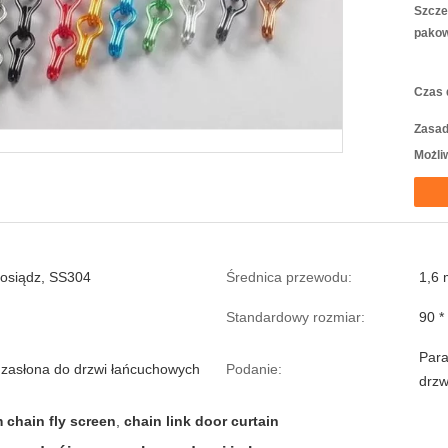
Szcze
pakow
Czas 
Zasad
Możli
mosiądz, SS304
Średnica przewodu:
1,6
Standardowy rozmiar:
90 *
Para
zasłona do drzwi łańcuchowych
Podanie:
drz
 chain fly screen
,
chain link door curtain