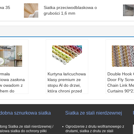
wa 35
Siatka przeciwodblaskowa o
grubości 1,6 mm
ymała
Kurtyna łańcuchowa
Double Hook 
niowa zasłona
klasy premium ze
Door Fly Scre
iw owadom z
stopu Al do drzwi,
Chain Link M
chem do
która chroni przed
Curtains 90*
acji domu
owadami
100*200cm
iał:
Stop Al, m
Materiał:
Stop Al, m
Materiał:
Stop
z, SS304
osiądz, SS304
osiądz, SS30
dobna sznurkowa siatka
Siatka ze stali nierdzewnej
ica przewod
Średnica przewod
Średnica pr
 mm, 1,8 mm,
u:
1,6 mm, 1,8 mm,
u:
1,6 mm, 1
m
2,0 mm
2,0 mm
tong Siatka ze stali nierdzewnej /
Ogrodzenie z drutu wolframowego z
łość łańcuch
Odległość łańcuch
Odległość ł
alowa siatka do ochrony piłki
drutami, siatka z drutu ze stali