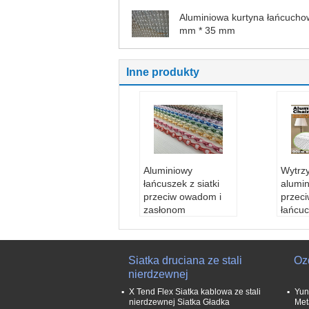
Aluminiowa kurtyna łańcucho
mm * 35 mm
Inne produkty
Aluminiowy
Wytrz
łańcuszek z siatki
alumi
przeciw owadom i
przec
zasłonom
łańcu
łańcuchowym na
dekor
drzwi 1,6 mm 1,8
Mater
mm 2,0 mm
osiąd
Siatka druciana ze stali
Oz
Materiał:
Stop Al, m
Średn
nierdzewnej
osiądz, SS304
u:
1,6
Średnica przewod
2,0 m
X Tend Flex Siatka kablowa ze stali
Yun
u:
1,6 mm, 1,8 mm,
Odleg
nierdzewnej Siatka Gładka
Met