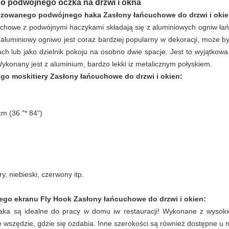
go podwójnego
oczka na drzwi i okna
dyzowanego podwójnego haka
Zasłony łańcuchowe do drzwi i okie
howe z podwójnymi haczykami składają się z aluminiowych ogniw łańcu
 aluminiowy ogniwo jest coraz bardziej popularny w dekoracji, może 
ch lub jako dzielnik pokoju na osobno dwie spacje. Jest to wyjątkowa
ykonany jest z aluminium, bardzo lekki iz metalicznym połyskiem.
go moskitiery
Zasłony łańcuchowe do drzwi i okien:
m (36 "* 84")
m
ry, niebieski, czerwony itp.
ego ekranu Fly Hook
Zasłony łańcuchowe do drzwi i okien:
 są idealne do pracy w domu iw restauracji! Wykonane z wysokiej
 wszędzie, gdzie się ozdabia. Inne szerokości są również dostępne u 