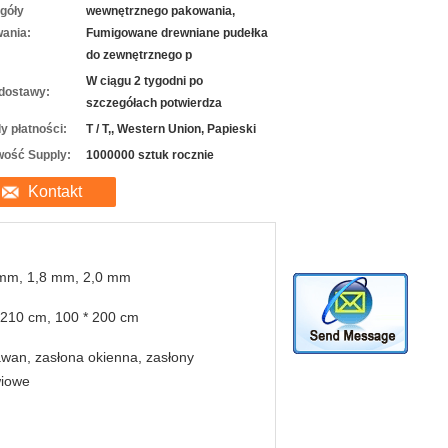
góły
wewnętrznego pakowania,
ania:
Fumigowane drewniane pudełka
do zewnętrznego p
W ciągu 2 tygodni po
dostawy:
szczegółach potwierdza
y płatności:
T / T,, Western Union, Papieski
wość Supply:
1000000 sztuk rocznie
Kontakt
 mm, 1,8 mm, 2,0 mm
 210 cm, 100 * 200 cm
wan, zasłona okienna, zasłony
wiowe