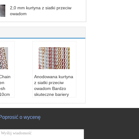
2,0 mm kurtyna z siatki przeciw
owadom
Chain
Anodowana kurtyna
en
z siatki przeciw
esh
owadom Bardzo
210cm
skuteczne bariery
dla much domowych
 Al, m
Materiał:
Stop Al, m
4
osiądz, SS304
Poprosić o wycenę
zewod
Średnica przewod
,8 mm,
u:
1,6 mm, 1,8 mm,
2,0 mm
ańcuch
Odległość łańcuch