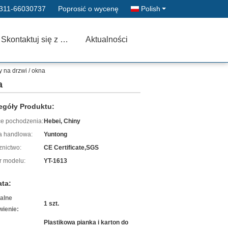
311-66030737
Poprosić o wycenę
Polish
Skontaktuj się z nami
Aktualności
 na drzwi / okna
a
egóły Produktu:
ce pochodzenia:
Hebei, Chiny
 handlowa:
Yuntong
znictwo:
CE Certificate,SGS
 modelu:
YT-1613
ata:
alne
1 szt.
ienie:
Plastikowa pianka i karton do