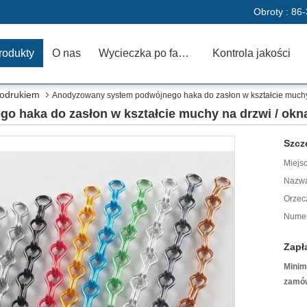
Obroty :
86-
rodukty
O nas
Wycieczka po fabryce
Kontrola jakości
todrukiem
Anodyzowany system podwójnego haka do zasłon w kształcie muchy
 haka do zasłon w kształcie muchy na drzwi / okn
Szcz
Miejs
Nazwa
Orzec
Numer
Zapł
Minim
zamów