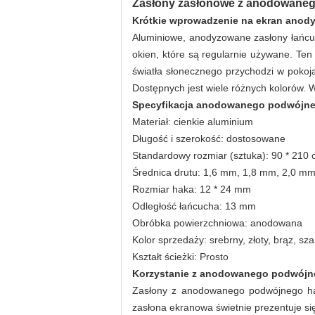
Zasłony
zasłonowe z anodowane
Krótkie wprowadzenie na ekran ano
Aluminiowe, anodyzowane zasłony łańcuc
okien, które są regularnie używane. Ten
światła słonecznego przychodzi w pokoja
Dostępnych jest wiele różnych kolorów. W
Specyfikacja anodowanego podwójne
Materiał: cienkie aluminium
Długość i szerokość: dostosowane
Standardowy rozmiar (sztuka): 90 * 210 c
Średnica drutu: 1,6 mm, 1,8 mm, 2,0 m
Rozmiar haka: 12 * 24 mm
Odległość łańcucha: 13 mm
Obróbka powierzchniowa: anodowana
Kolor sprzedaży: srebrny, złoty, brąz, sza
Kształt ścieżki: Prosto
Korzystanie z anodowanego podwójn
Zasłony z anodowanego podwójnego haka
zasłona ekranowa świetnie prezentuje się